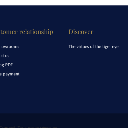
tomer relationship
Discover
showrooms
The virtues of the tiger eye
ct us
log PDF
ne payment
rance®. Tous droits réservés.