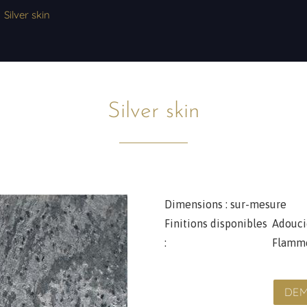
Silver skin
Silver skin
Dimensions :
sur-mesure
Finitions disponibles
Adouci
:
Flamm
DEM