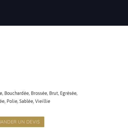
e
,
Bouchardée
,
Brossée
,
Brut
,
Egrésée
,
ée
,
Polie
,
Sablée
,
Vieillie
ANDER UN DEVIS