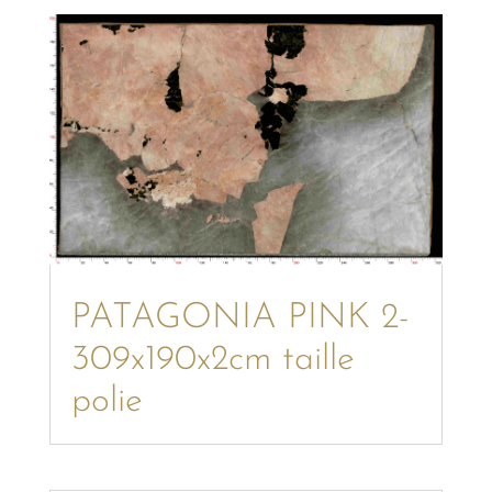
PATAGONIA PINK 2-
309x190x2cm taille
polie