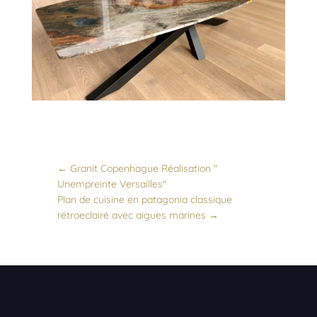
←
Granit Copenhague Réalisation "
Unempreinte Versailles"
Plan de cuisine en patagonia classique
rétroeclairé avec aigues marines
→