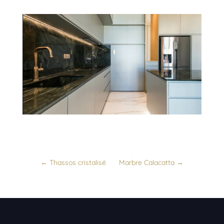
←
Thassos cristalisé
Marbre Calacatta
→