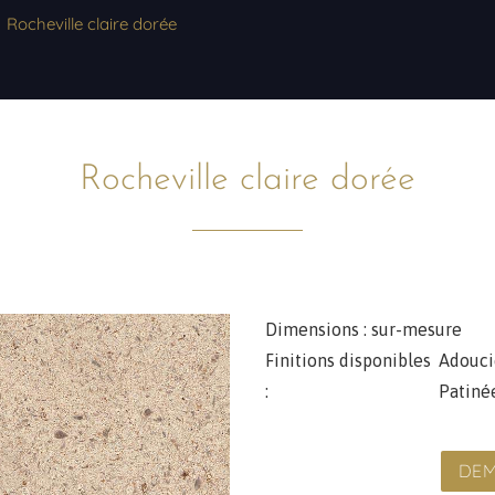
Rocheville claire dorée
Rocheville claire dorée
Dimensions :
sur-mesure
Finitions disponibles
Adouci
:
Patiné
DEM