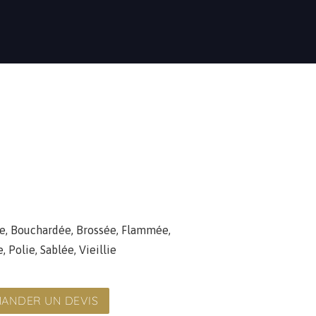
e
,
Bouchardée
,
Brossée
,
Flammée
,
e
,
Polie
,
Sablée
,
Vieillie
ANDER UN DEVIS