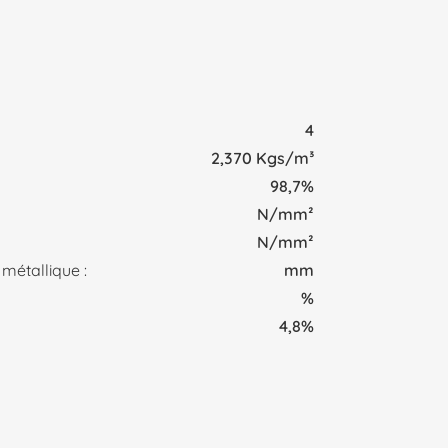
4
2,370 Kgs/m³
98,7%
N/mm²
N/mm²
 métallique :
mm
%
4,8%