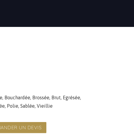
e
,
Bouchardée
,
Brossée
,
Brut
,
Egrésée
,
ée
,
Polie
,
Sablée
,
Vieillie
ANDER UN DEVIS