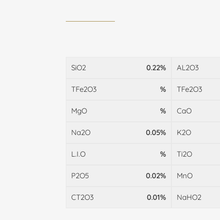
SiO2
0.22%
AL2O3
TFe2O3
%
TFe2O3
MgO
%
CaO
Na2O
0.05%
K2O
L.I.O
%
Ti2O
P2O5
0.02%
MnO
CT2O3
0.01%
NaHO2