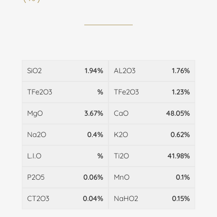
SiO2
1.94%
AL2O3
1.76%
TFe2O3
%
TFe2O3
1.23%
MgO
3.67%
CaO
48.05%
Na2O
0.4%
K2O
0.62%
L.I.O
%
Ti2O
41.98%
P2O5
0.06%
MnO
0.1%
CT2O3
0.04%
NaHO2
0.15%