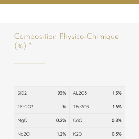
Composition Physico-Chimique
(%) *
SiO2
93%
AL2O3
1.5%
TFe2O3
%
TFe2O3
1.6%
MgO
0.2%
CaO
0.8%
Na2O
1.2%
K2O
0.5%