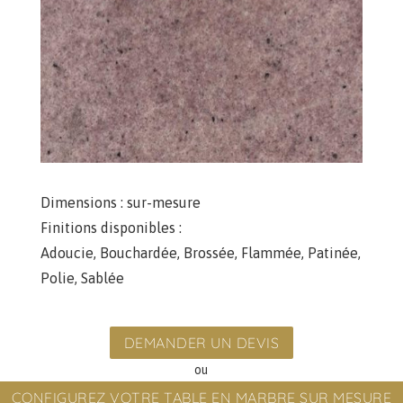
Dimensions :
sur-mesure
Finitions disponibles :
Adoucie
,
Bouchardée
,
Brossée
,
Flammée
,
Patinée
,
Polie
,
Sablée
DEMANDER UN DEVIS
ou
CONFIGUREZ VOTRE TABLE EN MARBRE SUR MESURE