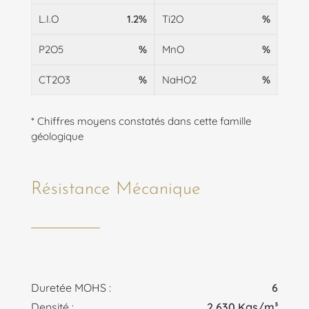
L.I.O
1.2%
Ti2O
%
P2O5
%
MnO
%
CT2O3
%
NaHO2
%
* Chiffres moyens constatés dans cette famille
géologique
Résistance Mécanique
Duretée MOHS :
6
Densité :
2,630 Kgs/m³