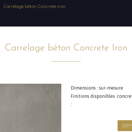
Carrelage béton Concrete Iron
Carrelage béton Concrete Iron
Dimensions :
sur-mesure
Finitions disponibles
concre
:
DEM